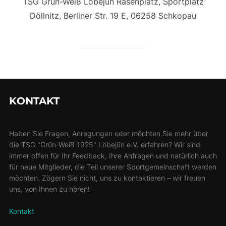
TSG Grün-Weiß Löbejün Rasenplatz, Sportplatz
Döllnitz, Berliner Str. 19 E, 06258 Schkopau
KONTAKT
Haben Sie Fragen, Anregungen oder möchten Sie mehr über
die TSG "Grün-Weiß 1925" Löbejün e.V. erfahren? Wir sind
immer offen für Ihr Feedback, Ihre Anfragen und natürlich auch
für neue Mitglieder, die Teil unserer Sportgemeinschaft werden
möchten. Zögern Sie nicht, uns zu kontaktieren – wir freuen
uns, von Ihnen zu hören!
Kontakt