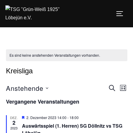
Zum
Inhalt
SEIT
springen
Es sind keine anstehenden Veranstaltungen vorhanden.
Kreisliga
Anstehende
V
V
SUCHE
LIST
D
e
e
Vergangene Veranstaltungen
a
r
r
t
a
H
2. Dezember 2023 14:00
-
18:00
DEZ.
2
u
e
a
Auswärtsspiel (1. Herren) SG Döllnitz vs TSG
n
r
2023
m
v
Löbejün