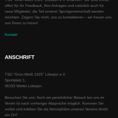
offen für Ihr Feedback, Ihre Anfragen und natürlich auch für
t
S
neue Mitglieder, die Teil unserer Sportgemeinschaft werden
e
möchten. Zögern Sie nicht, uns zu kontaktieren – wir freuen uns,
u
von Ihnen zu hören!
n
c
-
Kontakt
h
N
a
e
ANSCHRIFT
v
u
i
n
TSG “Grün-Weiß 1925” Löbejün e.V.
g
Sportplatz 1,
a
d
06193 Wettin-Löbejün
t
A
Besuchen Sie uns: Auch ein persönlicher Besuch bei uns im
i
Verein ist nach vorheriger Absprache möglich. Kommen Sie
n
vorbei und erleben Sie die Atmosphäre unseres Vereins direkt
o
vor Ort!