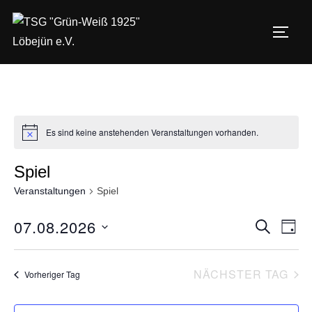
Zum
Inhalt
SEIT
springen
Es sind keine anstehenden Veranstaltungen vorhanden.
N
o
t
Spiel
i
c
Veranstaltungen
Spiel
e
07.08.2026
V
V
SUCHE
TAG
D
e
e
a
r
NÄCHSTER TAG
Vorheriger Tag
r
t
a
u