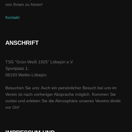
n
von Ihnen zu hören!
h
t
S
Kontakt
e
u
n
c
ANSCHRIFT
-
h
N
TSG “Grün-Weiß 1925” Löbejün e.V.
a
e
Sportplatz 1,
v
06193 Wettin-Löbejün
u
i
Besuchen Sie uns: Auch ein persönlicher Besuch bei uns im
n
g
Verein ist nach vorheriger Absprache möglich. Kommen Sie
vorbei und erleben Sie die Atmosphäre unseres Vereins direkt
a
d
vor Ort!
t
A
i
n